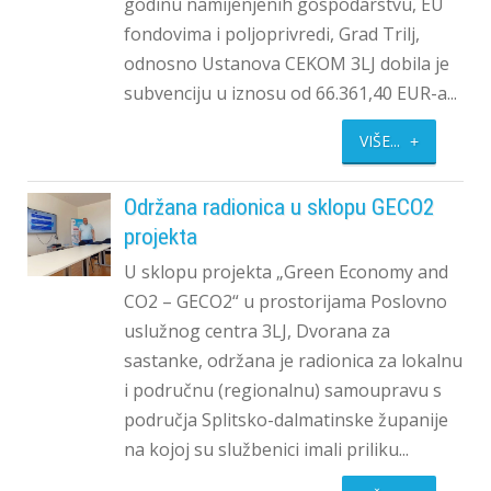
godinu namijenjenih gospodarstvu, EU
fondovima i poljoprivredi, Grad Trilj,
odnosno Ustanova CEKOM 3LJ dobila je
subvenciju u iznosu od 66.361,40 EUR-a...
VIŠE...
Održana radionica u sklopu GECO2
projekta
U sklopu projekta „Green Economy and
CO2 – GECO2“ u prostorijama Poslovno
uslužnog centra 3LJ, Dvorana za
sastanke, održana je radionica za lokalnu
i područnu (regionalnu) samoupravu s
područja Splitsko-dalmatinske županije
na kojoj su službenici imali priliku...