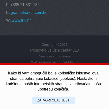
F: +385 21 831 135
E:
grad-trilj@st.t-com.hr
W:
www.trilj.hr
Copyright ©2026
Poslovno uslužni centar 3LJ
Sva prava pridržana
Web responsive concept by
E!
Izrada internetske stranice sufinancirana je sredstvima
Kako bi vam omogućili bolje korisničko iskustvo, ova
Europske unije iz Europskog fonda za regionalni razvoj
stranica pohranjuje kolačiće (cookies). Nastavkom
(EFRR)
korištenja naših internetskih stranica vi prihvaćate našu
upotrebu kolačića.
ZATVORI OBAVIJEST
NA VRH